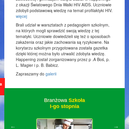
z okazji Światowego Dnia Walki HIV AIDS. Uczniowie
zdobyli podstawową wiedzę na temat profilaktyki HIV.
więcej
Brali udział w warsztatach z pedagogiem szkolnym,
na których mogli sprawdzić swoją wiedzę z tej
tematyki. Uczniowie dowiedzieli się też o sposobach
zakażenia oraz jakie zachowania są ryzykowne. Na
korytarzu szkolnym przygotowana została gazetka
dzięki której można było utrwalić zdobyta wiedzę.
Happening został zorganizowany przez p .A Boś, p.
L. Magier i p. B. Babicz.
Zapraszamy do
galerii
ja
Branżowa
Szkoła
I-go stopnia