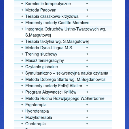
Karmienie terapeutyczne
Metoda Padovan
Terapia czaszkowo-krzyżowa
Elementy metody Castillo Moralesa
Integracja Odruchów Ustno-Twarzowych wg.
S.Masgutowej
Terapia taktylna wg. S.Masgutowej
Metoda Dyna-Lingua M.S.
Trening słuchowy
Masaż tensegracyjny
Czytanie globalne
Symultaniczno – sekwencyjna nauka czytania
Metoda Dobrego Startu wg. M.Bogdanowicz
Elementy metody Felicji Affolter
Program Aktywności Knillów
Metoda Ruchu Rozwijającego W.Sherborne
Ergoterapia
Hydroterapia
Muzykoterapia
Onoterapia