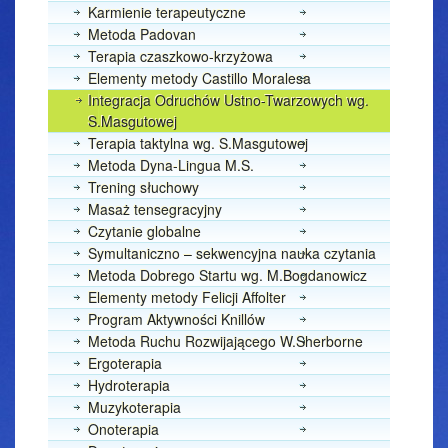
Karmienie terapeutyczne
Metoda Padovan
Terapia czaszkowo-krzyżowa
Elementy metody Castillo Moralesa
Integracja Odruchów Ustno-Twarzowych wg.
S.Masgutowej
Terapia taktylna wg. S.Masgutowej
Metoda Dyna-Lingua M.S.
Trening słuchowy
Masaż tensegracyjny
Czytanie globalne
Symultaniczno – sekwencyjna nauka czytania
Metoda Dobrego Startu wg. M.Bogdanowicz
Elementy metody Felicji Affolter
Program Aktywności Knillów
Metoda Ruchu Rozwijającego W.Sherborne
Ergoterapia
Hydroterapia
Muzykoterapia
Onoterapia