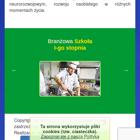
neurorozwojowym, rozwoju osobistego w różnych
momentach życia.
Branżowa
Szkoła
I-go stopnia
Copyright by adres.pl © 2011, wszystkie prawa
Ta strona wykorzystuje pliki
zastrzeżone.
cookies (tzw. ciasteczka).
Realizacja:
www.corsario.pl
, hosting:
prosnet.pl
Zapoznaj się z naszą Polityką