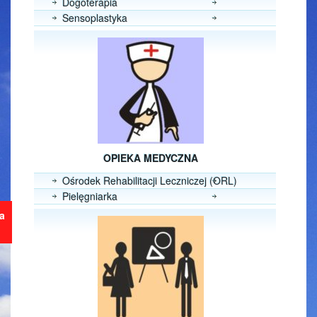
Dogoterapia
Sensoplastyka
OPIEKA MEDYCZNA
Ośrodek Rehabilitacji Leczniczej (ORL)
Pielęgniarka
ja