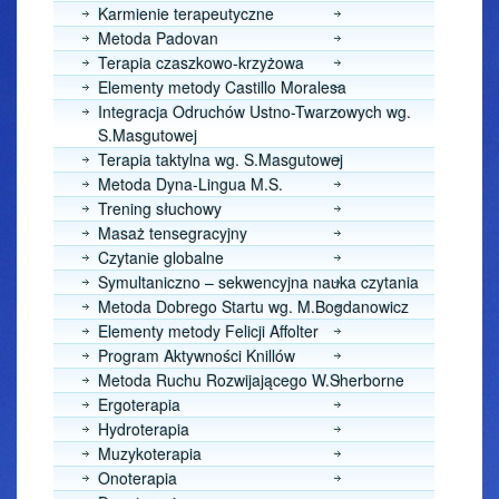
Karmienie terapeutyczne
Metoda Padovan
Terapia czaszkowo-krzyżowa
Elementy metody Castillo Moralesa
Integracja Odruchów Ustno-Twarzowych wg.
S.Masgutowej
Terapia taktylna wg. S.Masgutowej
Metoda Dyna-Lingua M.S.
Trening słuchowy
Masaż tensegracyjny
Czytanie globalne
Symultaniczno – sekwencyjna nauka czytania
Metoda Dobrego Startu wg. M.Bogdanowicz
Elementy metody Felicji Affolter
Program Aktywności Knillów
Metoda Ruchu Rozwijającego W.Sherborne
Ergoterapia
Hydroterapia
Muzykoterapia
Onoterapia