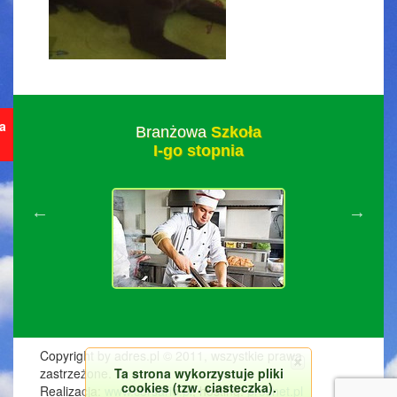
ja
Branżowa
Szkoła
I-go stopnia
Copyright by adres.pl © 2011, wszystkie prawa
Ta strona wykorzystuje pliki
zastrzeżone.
cookies (tzw. ciasteczka).
Realizacja:
www.corsario.pl
, hosting:
prosnet.pl