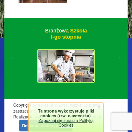
Branżowa
Szkoła
I-go stopnia
Copyright by adres.pl © 2011, wszystkie prawa
Ta strona wykorzystuje pliki
zastrzeżone.
cookies (tzw. ciasteczka).
Realizacja:
www.corsario.pl
, hosting:
prosnet.pl
Zapoznaj się z naszą Polityką
Cookies
Deklaracja dostępności