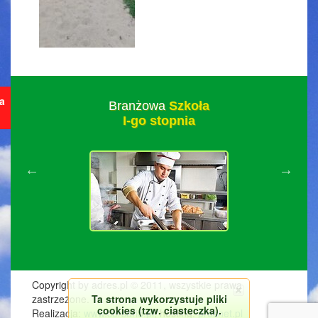
ja
Branżowa
Szkoła
I-go stopnia
Copyright by adres.pl © 2011, wszystkie prawa
Ta strona wykorzystuje pliki
zastrzeżone.
cookies (tzw. ciasteczka).
Realizacja:
www.corsario.pl
, hosting:
prosnet.pl