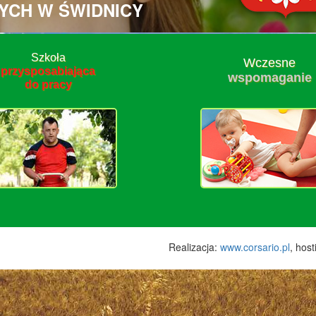
YCH W ŚWIDNICY
Szkoła
Wczesne
przysposabiająca
wspomaganie
do pracy
Realizacja:
www.corsario.pl
, hos