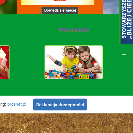
Przedszkole
ting:
prosnet.pl
Deklaracja dostępności