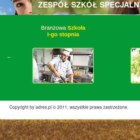
ZESPÓŁ SZKÓŁ SPECJALN
Branżowa
Szkoła
I-go stopnia
Rejestracja
WWRDz
Copyright by adres.pl © 2011, wszystkie prawa zastrzeżone.