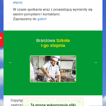
więcej
W czasie spotkania wraz z prowadzącą wymieniły się
swoimi pomysłami i kontaktami.
Zapraszamy do
galerii
ja
Branżowa
Szkoła
I-go stopnia
Copyright by adres.pl © 2011, wszystkie prawa
Ta strona wykorzystuje pliki
zastrzeżone.