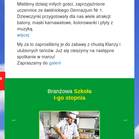
Mieliśmy dzisiaj miłych gości, zaprzyjaźnione
uczennice ze świdnickiego Gimnazjum Nr 1.
Dziewczynki przygotowały dla nas wiele atrakcji:
balony, maski karnawałowe, kolorowanki i płyty z
muzyką.
więcej
My za to zaprosiliśmy je do zabawy z chustą Klanzy i
ulubionych tańców. Już się cieszymy na następne
spotkanie w marcu!
Zapraszamy do
galerii
ja
Branżowa
Szkoła
I-go stopnia