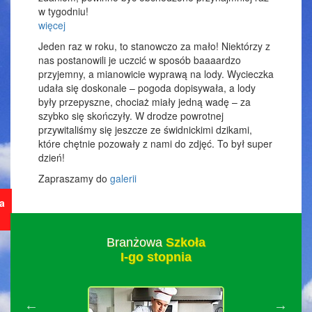
w tygodniu!
więcej
Jeden raz w roku, to stanowczo za mało! Niektórzy z
nas postanowili je uczcić w sposób baaaardzo
przyjemny, a mianowicie wyprawą na lody. Wycieczka
udała się doskonale – pogoda dopisywała, a lody
były przepyszne, chociaż miały jedną wadę – za
szybko się skończyły. W drodze powrotnej
przywitaliśmy się jeszcze ze świdnickimi dzikami,
które chętnie pozowały z nami do zdjęć. To był super
dzień!
Zapraszamy do
galerii
ja
Branżowa
Szkoła
I-go stopnia