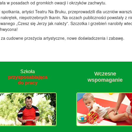
żała w posadach od gromkich owacji i okrzyków zachwytu.
ci spotkania, artyści Teatru Na Bruku, przeprowadzili dla uczniów warsz
 nakrętek, niepotrzebnych tkanin. Na oczach publiczności powstały z n
owanego „Czesz się Jerzy jak należy”. Szczotka i grzebień narobiły wt
achwycona!
 za cudowne przeżycia artystyczne, nowe doświadczenia i zabawę.
Szkoła
Wczesne
przysposabiająca
wspomaganie
do pracy