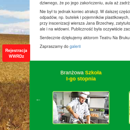
dziwnego, że po jego zakończeniu, aula aż zadr
Nie był to jednak koniec atrakcji. W dalszej częś
odpadów, np. butelek i pojemników plastikowych,
przy inscenizacji wiersza Jana Brzechwy, zatytuł
ale i na widowni. Publiczność była oczywiście z
Serdecznie dziękujemy aktorom Teatru Na Bruku
Zapraszamy do
galerii
Rejestracja
WWRDz
zkoła
Branżowa
Szkoła
stawowa
I-go stopnia