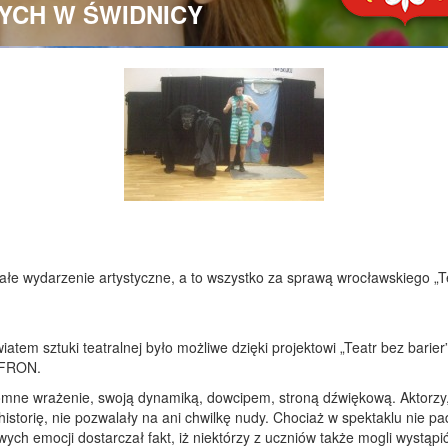
YCH W ŚWIDNICY
iałe wydarzenie artystyczne, a to wszystko za sprawą wrocławskiego „Te
atem sztuki teatralnej było możliwe dzięki projektowi „Teatr bez bari
PFRON.
omne wrażenie, swoją dynamiką, dowcipem, stroną dźwiękową. Aktorzy,
istorię, nie pozwalały na ani chwilkę nudy. Chociaż w spektaklu nie pa
ych emocji dostarczał fakt, iż niektórzy z uczniów także mogli wystąpi