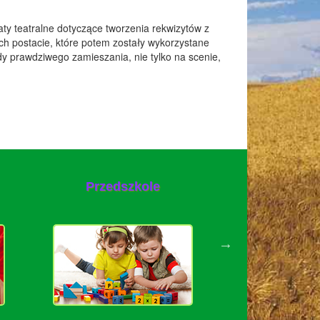
taty teatralne dotyczące tworzenia rekwizytów z
ich postacie, które potem zostały wykorzystane
edy prawdziwego zamieszania, nie tylko na scenie,
Ośro
Przedszkole
rehabili
leczni