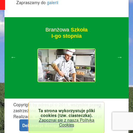
Zapraszamy do
galerii
Branżowa
Szkoła
I-go stopnia
Copyright by adres.pl © 2011, wszystkie prawa
Ta strona wykorzystuje pliki
zastrzeżone.
cookies (tzw. ciasteczka).
Realizacja:
www.corsario.pl
, hosting:
prosnet.pl
Zapoznaj się z naszą Polityką
Cookies
Deklaracja dostępności