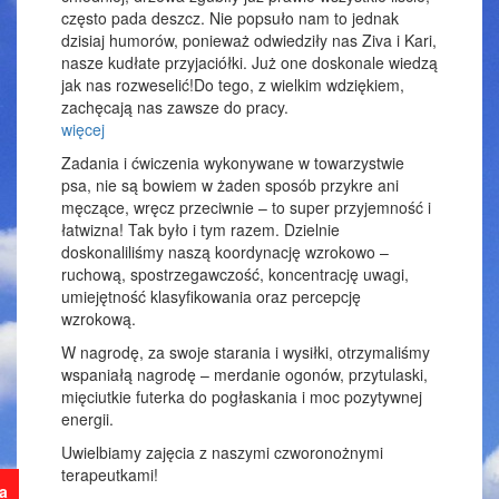
często pada deszcz. Nie popsuło nam to jednak
dzisiaj humorów, ponieważ odwiedziły nas Ziva i Kari,
nasze kudłate przyjaciółki. Już one doskonale wiedzą
jak nas rozweselić!Do tego, z wielkim wdziękiem,
zachęcają nas zawsze do pracy.
więcej
Zadania i ćwiczenia wykonywane w towarzystwie
psa, nie są bowiem w żaden sposób przykre ani
męczące, wręcz przeciwnie – to super przyjemność i
łatwizna! Tak było i tym razem. Dzielnie
doskonaliliśmy naszą koordynację wzrokowo –
ruchową, spostrzegawczość, koncentrację uwagi,
umiejętność klasyfikowania oraz percepcję
wzrokową.
W nagrodę, za swoje starania i wysiłki, otrzymaliśmy
wspaniałą nagrodę – merdanie ogonów, przytulaski,
mięciutkie futerka do pogłaskania i moc pozytywnej
energii.
Uwielbiamy zajęcia z naszymi czworonożnymi
terapeutkami!
ja