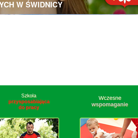
YCH W ŚWIDNICY
Szkoła
Wczesne
przysposabiająca
wspomaganie
do pracy