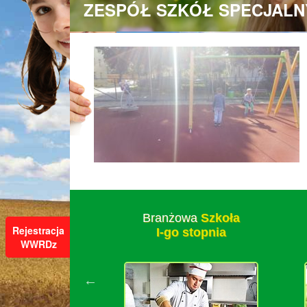
ZESPÓŁ SZKÓŁ SPECJALN
zkoła
Branżowa
Szkoła
Rejestracja
stawowa
I-go stopnia
WWRDz