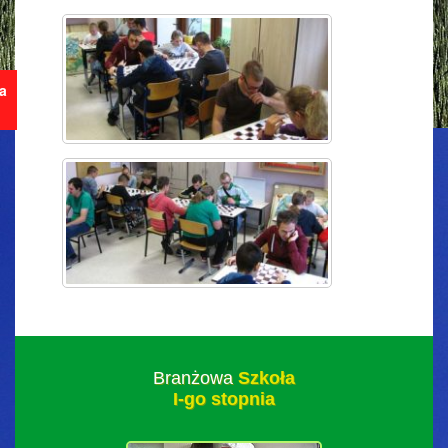
ja
Branżowa
Szkoła
I-go stopnia