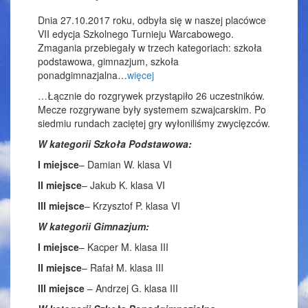
Dnia 27.10.2017 roku, odbyła się w naszej placówce
VII edycja Szkolnego Turnieju Warcabowego.
Zmagania przebiegały w trzech kategoriach: szkoła
podstawowa, gimnazjum, szkoła
ponadgimnazjalna…
więcej
…Łącznie do rozgrywek przystąpiło 26 uczestników.
Mecze rozgrywane były systemem szwajcarskim. Po
siedmiu rundach zaciętej gry wyłoniliśmy zwycięzców.
W kategorii Szkoła Podstawowa:
I miejsce
– Damian W. klasa VI
II miejsce
– Jakub K. klasa VI
III miejsce
– Krzysztof P. klasa VI
W kategorii Gimnazjum:
I miejsce
– Kacper M. klasa III
II miejsce
– Rafał M. klasa III
III miejsce
– Andrzej G. klasa III