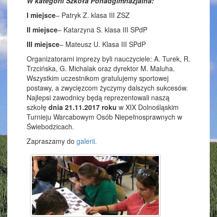
W kategorii Szkoła Ponadgimnazjalna:
I miejsce
– Patryk Z. klasa III ZSZ
II miejsce
– Katarzyna S. klasa III SPdP
III miejsce
– Mateusz U. Klasa III SPdP
Organizatorami imprezy byli nauczyciele: A. Turek, R.
Trzcińska, G. Michalak oraz dyrektor M. Maluha.
Wszystkim uczestnikom gratulujemy sportowej
postawy, a zwycięzcom życzymy dalszych sukcesów.
Najlepsi zawodnicy będą reprezentowali naszą
szkołę
dnia 21.11.2017 roku
w XIX Dolnośląskim
Turnieju Warcabowym Osób Niepełnosprawnych w
Świebodzicach.
Zapraszamy do
galerii.