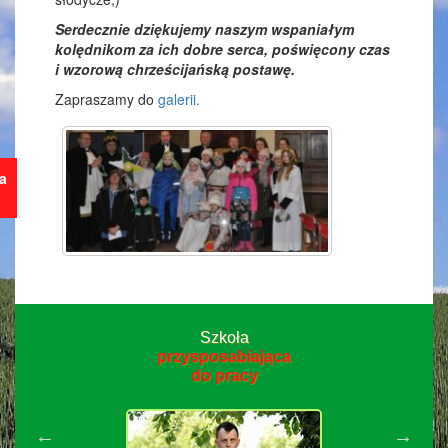
Serdecznie dziękujemy naszym wspaniałym
kolędnikom za ich dobre serca, poświęcony czas
i wzorową chrześcijańską postawę.
Zapraszamy do
galerii.
ja
Szkoła
przysposabiająca
do pracy