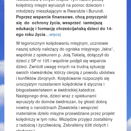
kolędnicy misyjni wyruszyli na pomoc dzieciom i
młodzieży mieszkającym w Rwandzie i Burundi.
Poprzez wsparcie finansowe, chcą przyczynić
się do ochrony życia, wesprzeć tamtejszą
edukację i formację chrześcijańską dzieci do 14-
ego roku życia
…
więcej
W tegorocznym kolędowaniu misyjnym, uczniowie
naszej szkoły należący do ogniska misyjnego „Iskra”,
wspólnie z opiekunem p. Jolą Tekielą, dołączyli do
dzieci z SP nr 105 i wspólnie podjęli się wsparcia
dzieci. Zwrócili uwagę innych na trudną sytuację
swoich rówieśników, którzy cierpią z powodu ubóstwa
i konfliktów zbrojnych. Kolędowanie rozpoczęło się
uroczystym rozesłaniem kolędników 6 stycznia i
błogosławieństwem w świdnickiej katedrze.
Następnego dnia, dzieci wraz z opiekunami
wyruszyły do domów świdniczan, by głosić dobrą
nowinę o narodzinach Zbawiciela i wesprzeć
materialnie dzieło misyjne przewidziane przez projekt
kolędniczy w tym roku. Wszędzie przyjęci zostaliśmy
z radością i życzliwością. Zebraliśmy 638 złotych i
słodycze;)