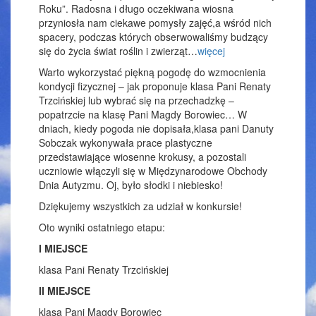
Roku”. Radosna i długo oczekiwana wiosna
przyniosła nam ciekawe pomysły zajęć,a wśród nich
spacery, podczas których obserwowaliśmy budzący
się do życia świat roślin i zwierząt…
więcej
Warto wykorzystać piękną pogodę do wzmocnienia
kondycji fizycznej – jak proponuje klasa Pani Renaty
Trzcińskiej lub wybrać się na przechadzkę –
popatrzcie na klasę Pani Magdy Borowiec… W
dniach, kiedy pogoda nie dopisała,klasa pani Danuty
Sobczak wykonywała prace plastyczne
przedstawiające wiosenne krokusy, a pozostali
uczniowie włączyli się w Międzynarodowe Obchody
Dnia Autyzmu. Oj, było słodki i niebiesko!
Dziękujemy wszystkich za udział w konkursie!
Oto wyniki ostatniego etapu:
I MIEJSCE
klasa Pani Renaty Trzcińskiej
II MIEJSCE
klasa Pani Magdy Borowiec