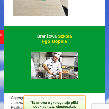
ja
Branżowa
Szkoła
I-go stopnia
Copyright by adres.pl © 2011, wszystkie prawa
Ta strona wykorzystuje pliki
zastrzeżone.
cookies (tzw. ciasteczka).
Realizacja:
www.corsario.pl
, hosting:
prosnet.pl