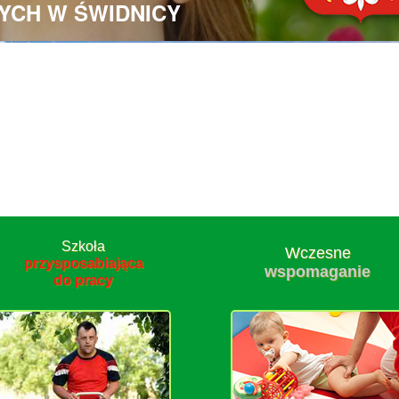
YCH W ŚWIDNICY
Szkoła
Wczesne
przysposabiająca
wspomaganie
do pracy