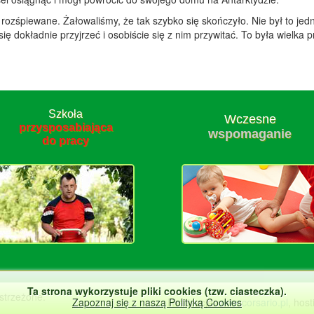
ozśpiewane. Żałowaliśmy, że tak szybko się skończyło. Nie był to jed
ę dokładnie przyjrzeć i osobiście się z nim przywitać. To była wielka
Szkoła
Wczesne
przysposabiająca
wspomaganie
do pracy
Ta strona wykorzystuje pliki cookies (tzw. ciasteczka).
strzeżone.
Realizacja:
www.corsario.pl
, hos
Zapoznaj się z naszą Polityką Cookies