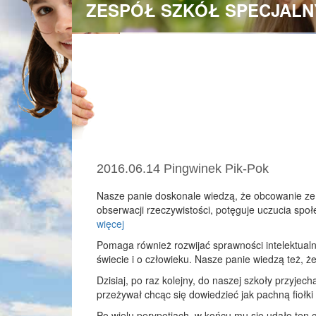
ZESPÓŁ SZKÓŁ SPECJALN
2016.06.14 Pingwinek Pik-Pok
Nasze panie doskonale wiedzą, że obcowanie ze 
obserwacji rzeczywistości, potęguje uczucia społ
więcej
Pomaga również rozwijać sprawności intelektualn
świecie i o człowieku. Nasze panie wiedzą też, ż
Dzisiaj, po raz kolejny, do naszej szkoły przyjec
przeżywał chcąc się dowiedzieć jak pachną fiołki 
Po wielu perypetiach, w końcu mu się udało ten 