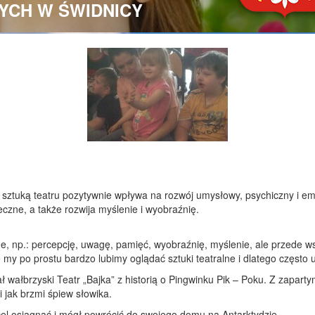
YCH W ŚWIDNICY
sztuką teatru pozytywnie wpływa na rozwój umysłowy, psychiczny i em
eczne, a także rozwija myślenie i wyobraźnię.
e, np.: percepcję, uwagę, pamięć, wyobraźnię, myślenie, ale przede w
e my po prostu bardzo lubimy oglądać sztuki teatralne i dlatego często
hał wałbrzyski Teatr „Bajka” z historią o Pingwinku Pik – Poku. Z zapart
i jak brzmi śpiew słowika.
cel osiągnąć i mógł powrócić do swojego domu na Antarktydzie.