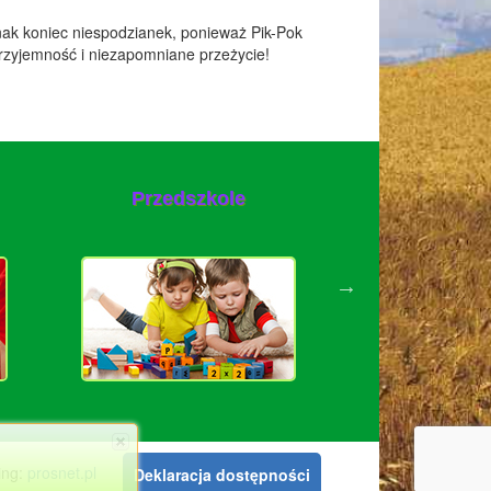
nak koniec niespodzianek, ponieważ Pik-Pok
 przyjemność i niezapomniane przeżycie!
Ośro
Przedszkole
rehabili
leczni
ting:
prosnet.pl
Deklaracja dostępności