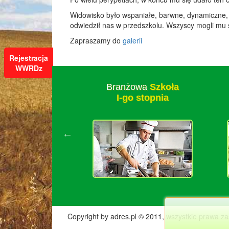
Widowisko było wspaniałe, barwne, dynamiczne, r
odwiedził nas w przedszkolu. Wszyscy mogli mu si
Zapraszamy do
galerii
Rejestracja
WWRDz
zkoła
Branżowa
Szkoła
stawowa
I-go stopnia
Copyright by adres.pl © 2011, wszystkie prawa za