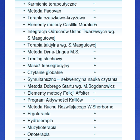
Karmienie terapeutyczne
Metoda Padovan
Terapia czaszkowo-krzyżowa
Elementy metody Castillo Moralesa
Integracja Odruchów Ustno-Twarzowych wg.
S.Masgutowej
Terapia taktylna wg. S.Masgutowej
Metoda Dyna-Lingua M.S.
Trening słuchowy
Masaż tensegracyjny
Czytanie globalne
Symultaniczno – sekwencyjna nauka czytania
Metoda Dobrego Startu wg. M.Bogdanowicz
Elementy metody Felicji Affolter
Program Aktywności Knillów
Metoda Ruchu Rozwijającego W.Sherborne
Ergoterapia
Hydroterapia
Muzykoterapia
Onoterapia