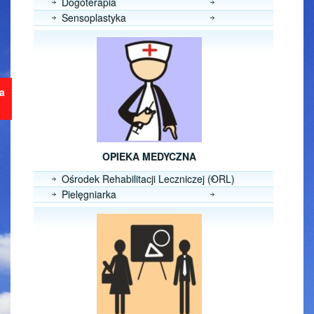
Dogoterapia
Sensoplastyka
ja
OPIEKA MEDYCZNA
Ośrodek Rehabilitacji Leczniczej (ORL)
Pielęgniarka