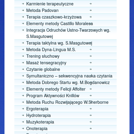
Karmienie terapeutyczne
Metoda Padovan
Terapia czaszkowo-krzyżowa
Elementy metody Castillo Moralesa
Integracja Odruchów Ustno-Twarzowych wg.
S.Masgutowej
Terapia taktylna wg. S.Masgutowej
Metoda Dyna-Lingua M.S.
Trening słuchowy
Masaż tensegracyjny
Czytanie globalne
Symultaniczno – sekwencyjna nauka czytania
Metoda Dobrego Startu wg. M.Bogdanowicz
Elementy metody Felicji Affolter
Program Aktywności Knillów
Metoda Ruchu Rozwijającego W.Sherborne
Ergoterapia
Hydroterapia
Muzykoterapia
Onoterapia