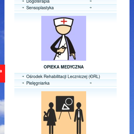
Dogoterapia
Sensoplastyka
OPIEKA MEDYCZNA
ja
Ośrodek Rehabilitacji Leczniczej (ORL)
Pielęgniarka